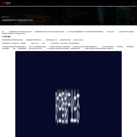
红桃国际
2024 / 07 / 15
红桃国际数码与千寻位置达成生态合作
近日，，，，红桃国际数码与千寻位置宣布达成生态合作，，红桃国际数码正式成为千寻位置中国大陆地区的总代理。。这一合作标志着红桃国际数码与千寻位置在时空智能领域的紧密联合。。。通过这次合作，，，，我们期待将千寻位置的创新
时空智能产品带给更广泛的市场及合作伙伴。。。
什么是时空智能
时空智能帮助机器对周围环境进行感知，，，获取精确的空间和时间信息，，，，并帮助机器进行计算，， 让机器获得时空智能，，从而进行自主决策。。
时空智能将成为人工智能后的又一大重要能力，，，，将和5G、、云计算、、、、人工智能等新技术一起将人类带入万物互联的智能世界。。。。
千寻位置是全球领先的时空智能基础设施公司，，基于北斗卫星系统基础定位数据，，，结合遍布全球的5000多个地基增强基站、、自主研发的定位算法及大规模互联网服务平台，，，，为用户提供厘米级定位、、毫米级感知、、、纳秒级授时的
时空智能服务。。。例如，，在智能驾驶领域，，通过厘米级全局定位技术，，，，可以大幅提升自动驾驶的安全性和准确性；在智慧城市建设中，，，，高精度定位服务将为城市管理提供强有力的数据支持。。。